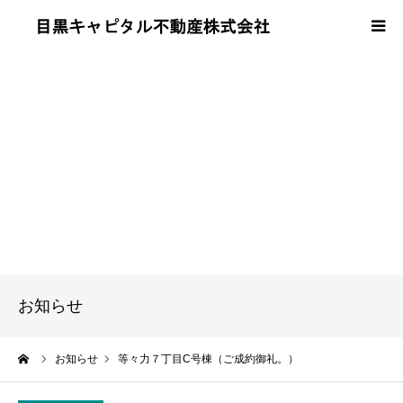
当社について
事業内容
売買・賃貸の流れ
会社概要
よくある質問
お知らせ
お問い合わせ
ーム
お知らせ
等々力７丁目C号棟（ご成約御礼。）