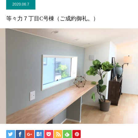
2020.06.7
等々力７丁目C号棟（ご成約御礼。）