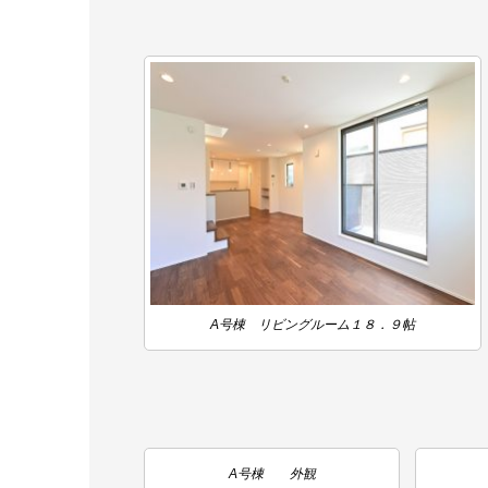
A号棟 リビングルーム１８．９帖
A号棟 外観