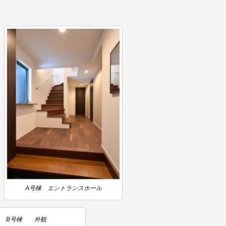
A号棟 エントランスホール
B号棟 外観