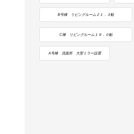
B号棟 リビングルーム２１．３帖
C棟 リビングルーム１９．０帖
A号棟 洗面所 大型ミラー設置