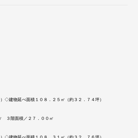
坪）◇建物延べ面積１０８．２５㎡（約３２．７４坪）
㎡ ３階面積／２７．００㎡
坪）◇建物延べ面積１０８．３１㎡（約３２．７６坪）