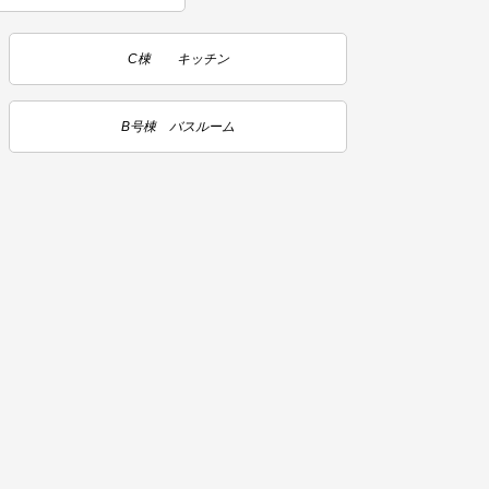
C棟 キッチン
B号棟 バスルーム