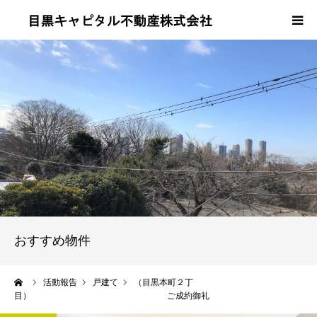
当社について
事業内容
売買・賃貸の流れ
会社概要
よくある質問
おすすめ物件
お問い合わせ
ーム
活動報告
戸建て
（目黒本町２丁
目） ご成約御礼