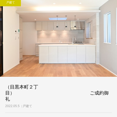
戸建て
（目黒本町２丁
目） ご成約御
礼
2022.05.5
戸建て