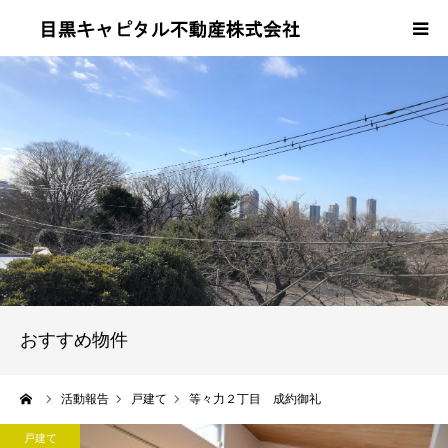
当社について
事業内容
売買・賃貸の流れ
会社概要
よくある質問
おすすめ物件
お問い合わせ
ーム
活動報告
戸建て
等々力２丁目 成約御礼
戸建て