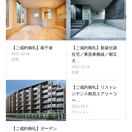
【ご成約御礼】南千束
【ご成約御礼】新築分譲
2021.10.16
住宅／東急東横線／都立
売買
大…
2021.10.16
売買
【ご成約御礼】リストレ
ジデンス鶴見エアリーコ
ー…
2021.10.4
マンション
【ご成約御礼】ガーデン