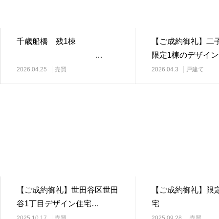
千歳船橋 残1棟
【ご成約御礼】
…
限定1棟のデザイ
2026.04.25
売買
2026.04.3
戸建て
【ご成約御礼】世田谷区世田
【ご成約御礼】限
谷1丁目デザイン住宅…
宅 
2025.10.17
売買
2025.09.28
売買